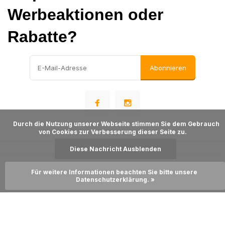
Werbeaktionen oder
Rabatte?
Abonnieren
      Durch die Nutzung unserer Webseite stimmen Sie dem Gebrauch 
von Cookies zur Verbesserung dieser Seite zu.

Diese Nachricht Ausblenden
© Warehousesupply
- Theme made by
Webdinge
Für weitere Informationen beachten Sie bitte unsere 
Sitemap
Zum Warenkorb hinzufügen
Datenschutzerklärung. »