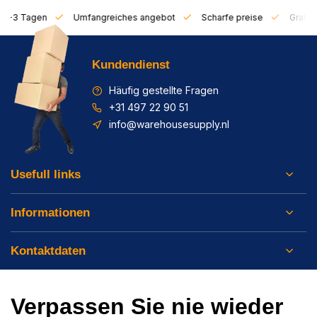
on 1-3 Tagen
Umfangreiches angebot
Scharfe preise
Gratis 
Kundendienst
Häufig gestellte Fragen
+31 497 22 90 51
info@warehousesupply.nl
Usefull links
Informationen
Kontaktdaten
Verpassen Sie nie wieder