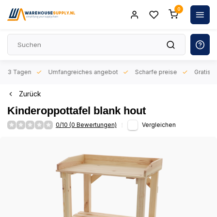
0
n 1-3 Tagen
Umfangreiches angebot
Scharfe preise
Gratis l
Zurück
Kinderoppottafel blank hout
0/10 (0 Bewertungen)
Vergleichen