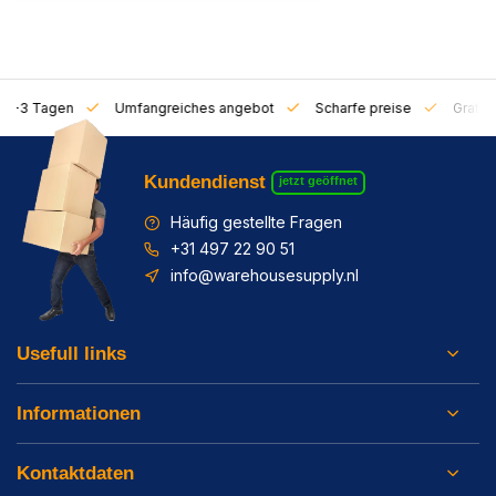
on 1-3 Tagen
Umfangreiches angebot
Scharfe preise
Gratis 
Kundendienst
jetzt geöffnet
Häufig gestellte Fragen
+31 497 22 90 51
info@warehousesupply.nl
Usefull links
Informationen
Kontaktdaten