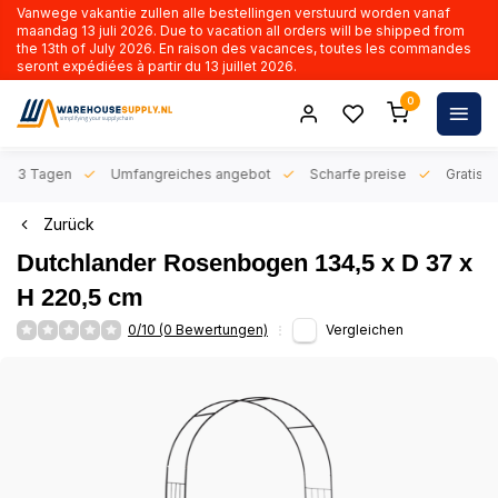
Vanwege vakantie zullen alle bestellingen verstuurd worden vanaf
maandag 13 juli 2026. Due to vacation all orders will be shipped from
the 13th of July 2026. En raison des vacances, toutes les commandes
seront expédiées à partir du 13 juillet 2026.
0
n 1-3 Tagen
Umfangreiches angebot
Scharfe preise
Gratis l
Zurück
Dutchlander Rosenbogen 134,5 x D 37 x
H 220,5 cm
0/10 (0 Bewertungen)
Vergleichen