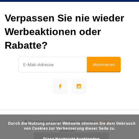
Verpassen Sie nie wieder
Werbeaktionen oder
Rabatte?
Abonnieren
© Warehousesupply
- Theme made by
Webdinge
      Durch die Nutzung unserer Webseite stimmen Sie dem Gebrauch 
von Cookies zur Verbesserung dieser Seite zu.

Sitemap
Diese Nachricht Ausblenden