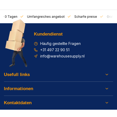
on 1-3 Tagen
Umfangreiches angebot
Scharfe preise
Gratis 
Kundendienst
Häufig gestellte Fragen
+31 497 22 90 51
info@warehousesupply.nl
Usefull links
Informationen
Kontaktdaten