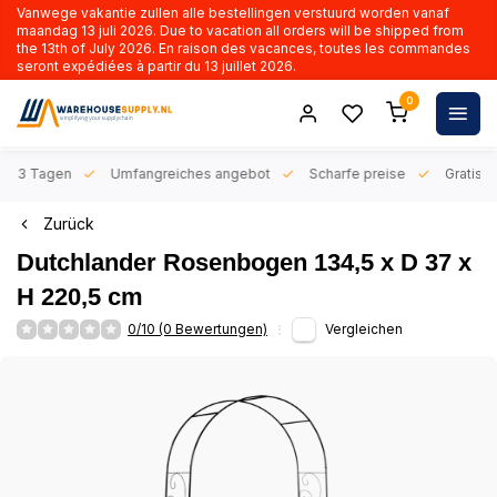
Vanwege vakantie zullen alle bestellingen verstuurd worden vanaf
maandag 13 juli 2026. Due to vacation all orders will be shipped from
the 13th of July 2026. En raison des vacances, toutes les commandes
seront expédiées à partir du 13 juillet 2026.
0
n 1-3 Tagen
Umfangreiches angebot
Scharfe preise
Gratis l
Zurück
Dutchlander Rosenbogen 134,5 x D 37 x
H 220,5 cm
0/10 (0 Bewertungen)
Vergleichen