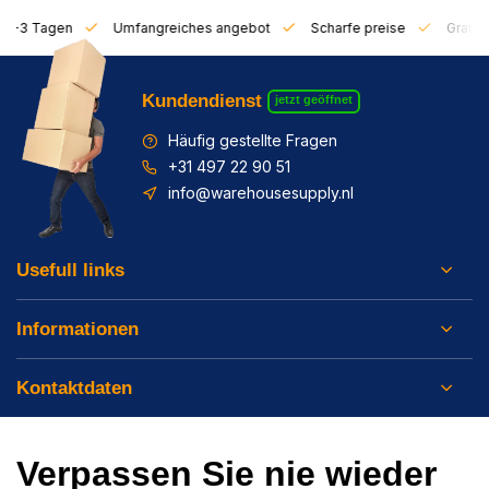
on 1-3 Tagen
Umfangreiches angebot
Scharfe preise
Gratis 
Kundendienst
jetzt geöffnet
Häufig gestellte Fragen
+31 497 22 90 51
info@warehousesupply.nl
Usefull links
Informationen
Kontaktdaten
Verpassen Sie nie wieder