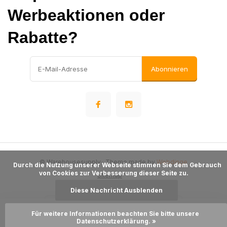
Werbeaktionen oder
Rabatte?
Abonnieren
© Warehousesupply
- Theme made by
Webdinge
      Durch die Nutzung unserer Webseite stimmen Sie dem Gebrauch 
von Cookies zur Verbesserung dieser Seite zu.

Sitemap
Diese Nachricht Ausblenden
Für weitere Informationen beachten Sie bitte unsere 
Zum Warenkorb hinzufügen
Datenschutzerklärung. »