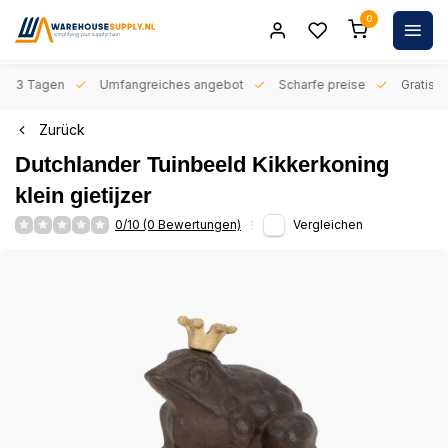
0
n 1-3 Tagen
Umfangreiches angebot
Scharfe preise
Gratis l
Zurück
Dutchlander Tuinbeeld Kikkerkoning
klein gietijzer
0/10 (0 Bewertungen)
Vergleichen