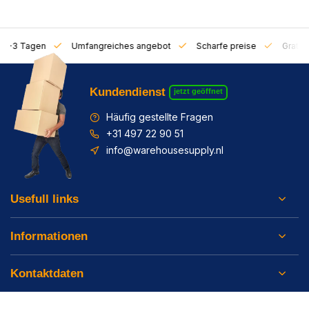
on 1-3 Tagen
Umfangreiches angebot
Scharfe preise
Gratis 
Kundendienst
jetzt geöffnet
Häufig gestellte Fragen
+31 497 22 90 51
info@warehousesupply.nl
Usefull links
Informationen
Kontaktdaten