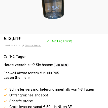
€12,81*
Auf Lager (60)
* exkl. MwSt. zzgl.
Versandkosten
1-2 Tagen
Heute verschickt?
Sie haben:
05
:
15
:
19
Ecowell Abwassertank für Lulu P05
Lesen Sie mehr
Schneller versand, lieferung innerhalb von 1-3 Tagen
Umfangreiches angebot
Scharfe preise
Gratis levering vanaf € 50,- in NL en BE