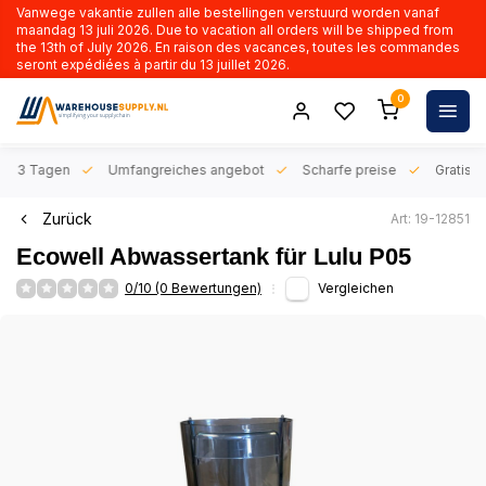
Vanwege vakantie zullen alle bestellingen verstuurd worden vanaf
maandag 13 juli 2026. Due to vacation all orders will be shipped from
the 13th of July 2026. En raison des vacances, toutes les commandes
seront expédiées à partir du 13 juillet 2026.
0
n 1-3 Tagen
Umfangreiches angebot
Scharfe preise
Gratis l
Zurück
Art: 19-12851
Ecowell Abwassertank für Lulu P05
0/10 (0 Bewertungen)
Vergleichen