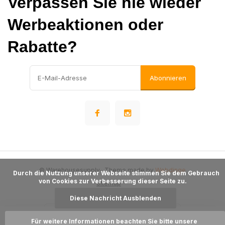
Verpassen Sie nie wieder
Werbeaktionen oder
Rabatte?
Abonnieren
© Warehousesupply
- Theme made by
Webdinge
      Durch die Nutzung unserer Webseite stimmen Sie dem Gebrauch 
von Cookies zur Verbesserung dieser Seite zu.

Sitemap
Diese Nachricht Ausblenden
Für weitere Informationen beachten Sie bitte unsere 
Zum Warenkorb hinzufügen