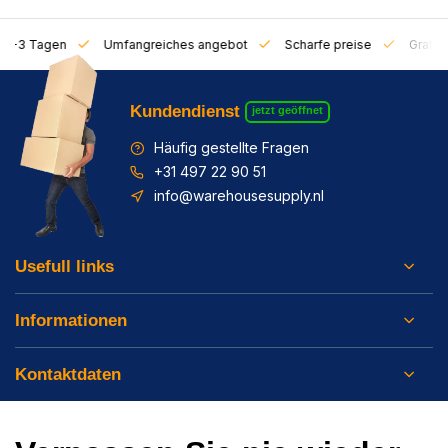
on 1-3 Tagen
Umfangreiches angebot
Scharfe preise
Gratis 
Kundendienst
jetzt geöffnet
Häufig gestellte Fragen
+31 497 22 90 51
info@warehousesupply.nl
Usefull links
Informationen
Kontaktdaten