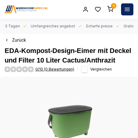
0
n 1-3 Tagen
Umfangreiches angebot
Scharfe preise
Gratis l
Zurück
EDA-Kompost-Design-Eimer mit Deckel
und Filter 10 Liter Cactus/Anthrazit
0/10 (0 Bewertungen)
Vergleichen