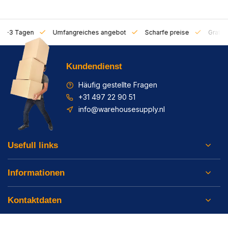
on 1-3 Tagen
Umfangreiches angebot
Scharfe preise
Gratis 
Kundendienst
Häufig gestellte Fragen
+31 497 22 90 51
info@warehousesupply.nl
Usefull links
Informationen
Kontaktdaten