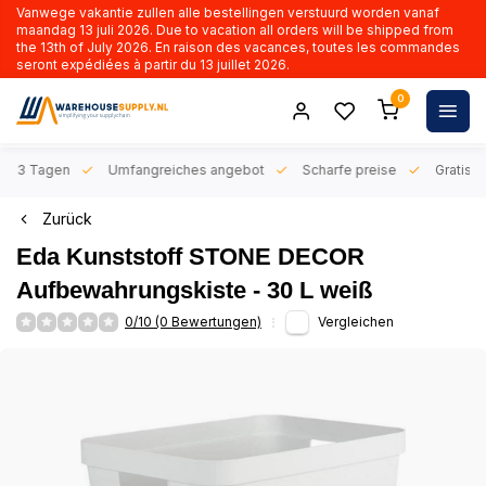
Vanwege vakantie zullen alle bestellingen verstuurd worden vanaf
maandag 13 juli 2026. Due to vacation all orders will be shipped from
the 13th of July 2026. En raison des vacances, toutes les commandes
seront expédiées à partir du 13 juillet 2026.
0
n 1-3 Tagen
Umfangreiches angebot
Scharfe preise
Gratis l
Zurück
Eda Kunststoff STONE DECOR
Aufbewahrungskiste - 30 L weiß
0/10 (0 Bewertungen)
Vergleichen