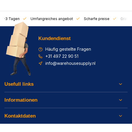
on 1-3 Tagen
Umfangreiches angebot
Scharfe preise
Gratis 
Kundendienst
Häufig gestellte Fragen
+31 497 22 90 51
info@warehousesupply.nl
Usefull links
Informationen
Kontaktdaten