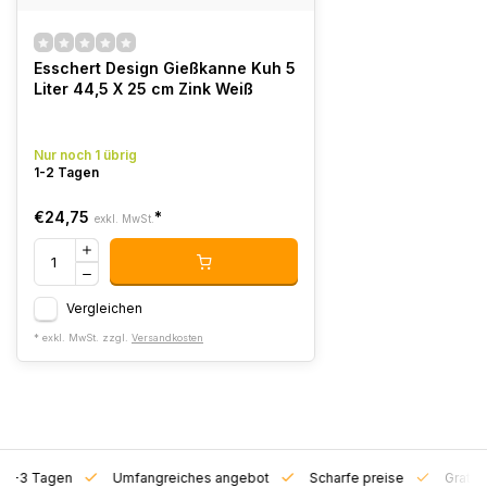
Esschert Design Gießkanne Kuh 5
Liter 44,5 X 25 cm Zink Weiß
Nur noch 1 übrig
1-2 Tagen
€24,75
*
exkl. MwSt.
Vergleichen
* exkl. MwSt. zzgl.
Versandkosten
on 1-3 Tagen
Umfangreiches angebot
Scharfe preise
Gratis 