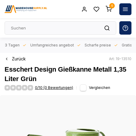
0
n 1-3 Tagen
Umfangreiches angebot
Scharfe preise
Gratis l
Zurück
Art: 19-13510
Esschert Design Gießkanne Metall 1,35
Liter Grün
0/10 (0 Bewertungen)
Vergleichen