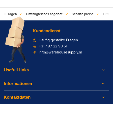
on 1-3 Tagen
Umfangreiches angebot
Scharfe preise
Gratis 
Kundendienst
Häufig gestellte Fragen
+31 497 22 90 51
info@warehousesupply.nl
Usefull links
Informationen
Kontaktdaten