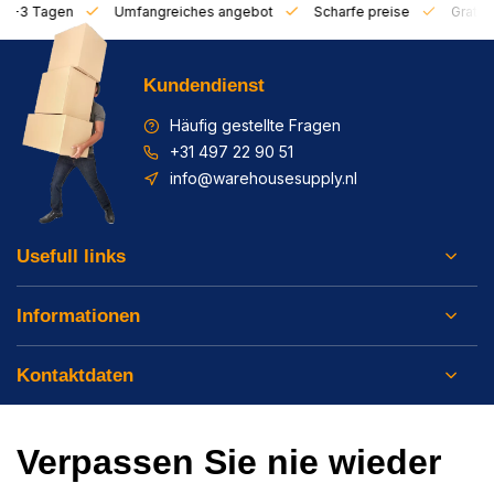
on 1-3 Tagen
Umfangreiches angebot
Scharfe preise
Gratis 
Kundendienst
Häufig gestellte Fragen
+31 497 22 90 51
info@warehousesupply.nl
Usefull links
Informationen
Kontaktdaten
Verpassen Sie nie wieder