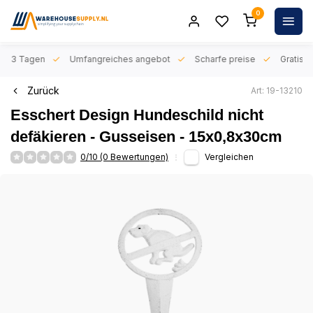
0
n 1-3 Tagen
Umfangreiches angebot
Scharfe preise
Gratis l
Zurück
Art: 19-13210
Esschert Design Hundeschild nicht
defäkieren - Gusseisen - 15x0,8x30cm
0/10 (0 Bewertungen)
Vergleichen