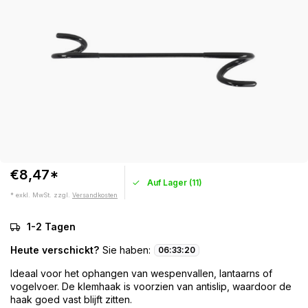
€8,47*
Auf Lager (11)
* exkl. MwSt. zzgl.
Versandkosten
1-2 Tagen
Heute verschickt?
Sie haben:
06
:
33
:
19
Ideaal voor het ophangen van wespenvallen, lantaarns of
vogelvoer. De klemhaak is voorzien van antislip, waardoor de
haak goed vast blijft zitten.