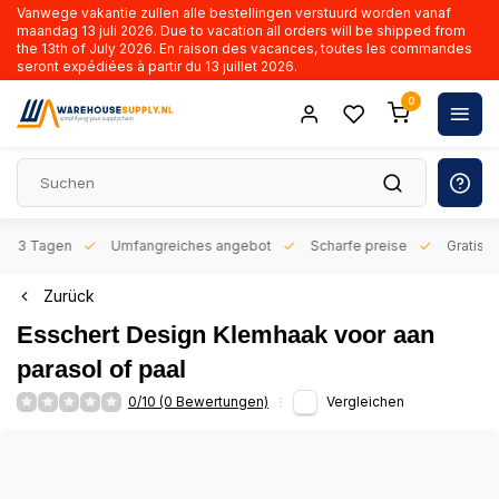
Vanwege vakantie zullen alle bestellingen verstuurd worden vanaf
maandag 13 juli 2026. Due to vacation all orders will be shipped from
the 13th of July 2026. En raison des vacances, toutes les commandes
seront expédiées à partir du 13 juillet 2026.
0
n 1-3 Tagen
Umfangreiches angebot
Scharfe preise
Gratis l
Zurück
Esschert Design Klemhaak voor aan
parasol of paal
0/10 (0 Bewertungen)
Vergleichen