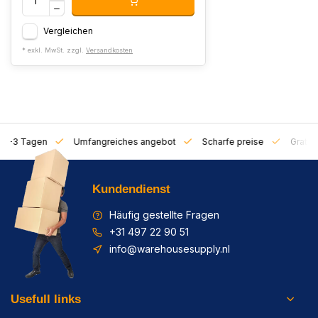
Vergleichen
* exkl. MwSt. zzgl.
Versandkosten
on 1-3 Tagen
Umfangreiches angebot
Scharfe preise
Gratis 
Kundendienst
Häufig gestellte Fragen
+31 497 22 90 51
info@warehousesupply.nl
Usefull links