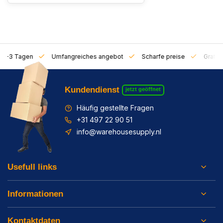
on 1-3 Tagen
Umfangreiches angebot
Scharfe preise
Gratis 
Kundendienst
jetzt geöffnet
Häufig gestellte Fragen
+31 497 22 90 51
info@warehousesupply.nl
Usefull links
Informationen
Kontaktdaten