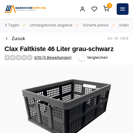
0
n 1-3 Tagen
Umfangreiches angebot
Scharfe preise
Gratis l
Zurück
Art: 19-11815
Clax Faltkiste 46 Liter grau-schwarz
0/10 (0 Bewertungen)
Vergleichen