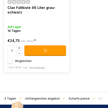
Clax Faltkiste 46 Liter grau-
schwarz
Auf Lager
14 Tagen
€24,75
*
exkl. MwSt.
Vergleichen
* exkl. MwSt. zzgl.
Versandkosten
on 1-3 Tagen
Umfangreiches angebot
Scharfe preise
Gratis 