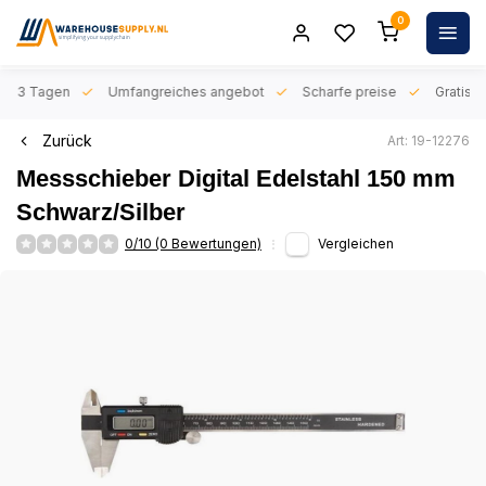
0
n 1-3 Tagen
Umfangreiches angebot
Scharfe preise
Gratis l
Zurück
Art: 19-12276
Messschieber Digital Edelstahl 150 mm
Schwarz/Silber
0/10 (0 Bewertungen)
Vergleichen