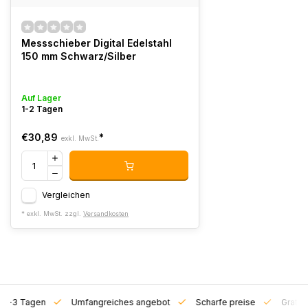
Messschieber Digital Edelstahl
150 mm Schwarz/Silber
Auf Lager
1-2 Tagen
€30,89
*
exkl. MwSt.
Vergleichen
* exkl. MwSt. zzgl.
Versandkosten
on 1-3 Tagen
Umfangreiches angebot
Scharfe preise
Gratis 