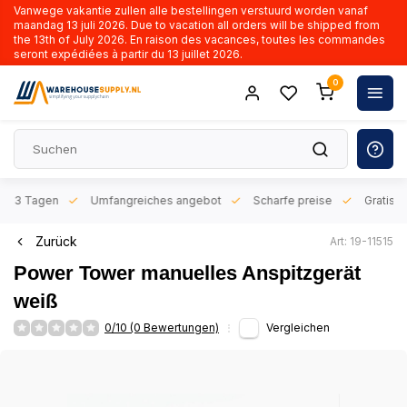
Vanwege vakantie zullen alle bestellingen verstuurd worden vanaf
maandag 13 juli 2026. Due to vacation all orders will be shipped from
the 13th of July 2026. En raison des vacances, toutes les commandes
seront expédiées à partir du 13 juillet 2026.
0
n 1-3 Tagen
Umfangreiches angebot
Scharfe preise
Gratis l
Zurück
Art: 19-11515
Power Tower manuelles Anspitzgerät
weiß
0/10 (0 Bewertungen)
Vergleichen