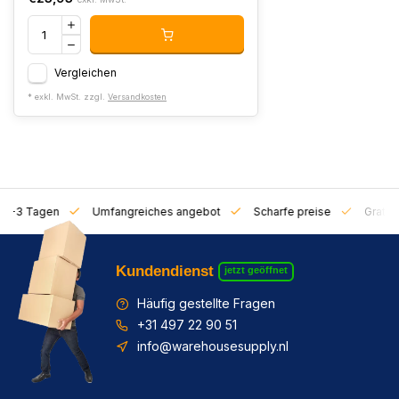
Vergleichen
* exkl. MwSt. zzgl.
Versandkosten
on 1-3 Tagen
Umfangreiches angebot
Scharfe preise
Gratis 
Kundendienst
jetzt geöffnet
Häufig gestellte Fragen
+31 497 22 90 51
info@warehousesupply.nl