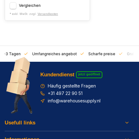
Vergleichen
* exkl. MwSt. zzgl.
Versandkosten
on 1-3 Tagen
Umfangreiches angebot
Scharfe preise
Gratis 
Kundendienst
jetzt geöffnet
Häufig gestellte Fragen
+31 497 22 90 51
info@warehousesupply.nl
Usefull links