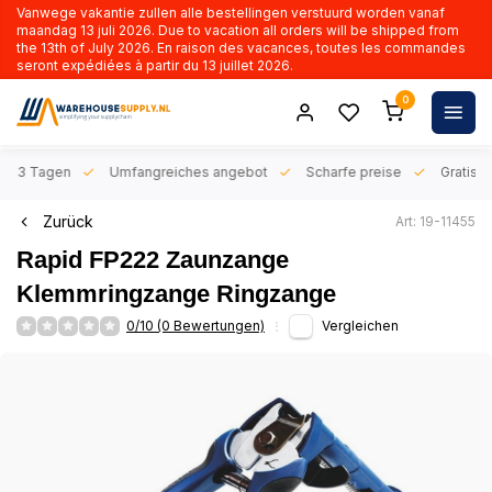
Vanwege vakantie zullen alle bestellingen verstuurd worden vanaf
maandag 13 juli 2026. Due to vacation all orders will be shipped from
the 13th of July 2026. En raison des vacances, toutes les commandes
seront expédiées à partir du 13 juillet 2026.
0
n 1-3 Tagen
Umfangreiches angebot
Scharfe preise
Gratis l
Zurück
Art: 19-11455
Rapid FP222 Zaunzange
Klemmringzange Ringzange
0/10 (0 Bewertungen)
Vergleichen