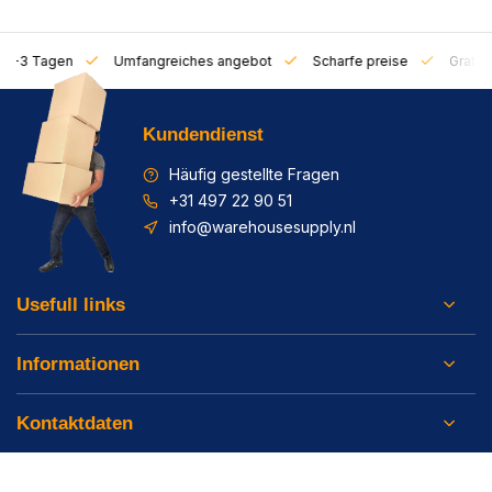
on 1-3 Tagen
Umfangreiches angebot
Scharfe preise
Gratis 
Kundendienst
Häufig gestellte Fragen
+31 497 22 90 51
info@warehousesupply.nl
Usefull links
Informationen
Kontaktdaten