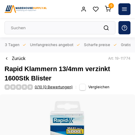
0
n 1-3 Tagen
Umfangreiches angebot
Scharfe preise
Gratis l
Zurück
Art: 19-11774
Rapid Klammern 13/4mm verzinkt
1600Stk Blister
0/10 (0 Bewertungen)
Vergleichen