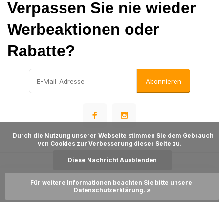
Verpassen Sie nie wieder
Werbeaktionen oder
Rabatte?
Abonnieren
      Durch die Nutzung unserer Webseite stimmen Sie dem Gebrauch 
von Cookies zur Verbesserung dieser Seite zu.

Diese Nachricht Ausblenden
© Warehousesupply
- Theme made by
Webdinge
Für weitere Informationen beachten Sie bitte unsere 
Sitemap
Zum Warenkorb hinzufügen
Datenschutzerklärung. »