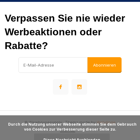
Verpassen Sie nie wieder
Werbeaktionen oder
Rabatte?
Abonnieren
© Warehousesupply
- Theme made by
Webdinge
      Durch die Nutzung unserer Webseite stimmen Sie dem Gebrauch 
von Cookies zur Verbesserung dieser Seite zu.

Sitemap
Diese Nachricht Ausblenden