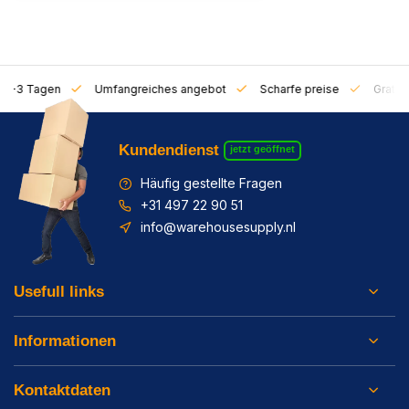
on 1-3 Tagen
Umfangreiches angebot
Scharfe preise
Gratis 
Kundendienst
jetzt geöffnet
Häufig gestellte Fragen
+31 497 22 90 51
info@warehousesupply.nl
Usefull links
Informationen
Kontaktdaten