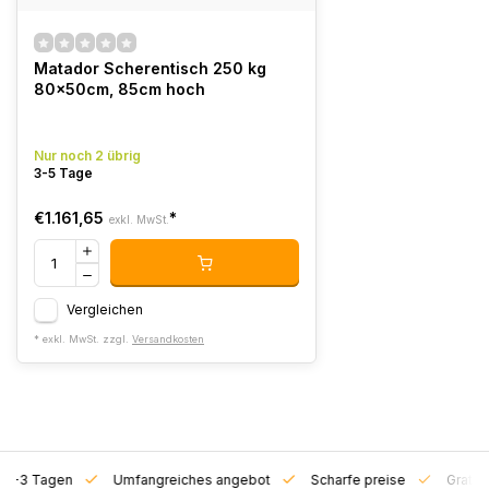
Matador Scherentisch 250 kg
80x50cm, 85cm hoch
Nur noch 2 übrig
3-5 Tage
€1.161,65
*
exkl. MwSt.
Vergleichen
* exkl. MwSt. zzgl.
Versandkosten
on 1-3 Tagen
Umfangreiches angebot
Scharfe preise
Gratis 