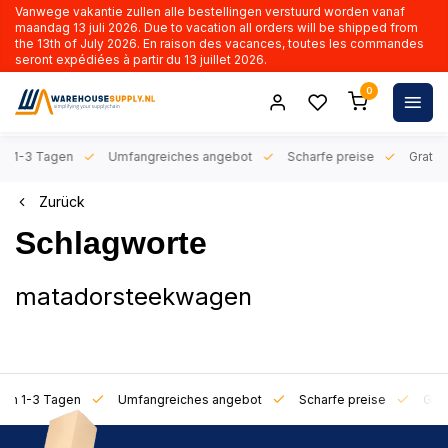
Vanwege vakantie zullen alle bestellingen verstuurd worden vanaf
maandag 13 juli 2026. Due to vacation all orders will be shipped from
the 13th of July 2026. En raison des vacances, toutes les commandes
seront expédiées à partir du 13 juillet 2026.
0
n 1-3 Tagen
Umfangreiches angebot
Scharfe preise
Gratis l
Zurück
Schlagworte
matador
steekwagen
on 1-3 Tagen
Umfangreiches angebot
Scharfe preise
Gratis 