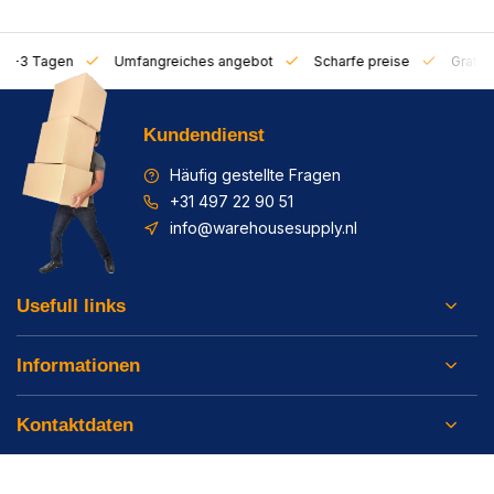
on 1-3 Tagen
Umfangreiches angebot
Scharfe preise
Gratis 
Kundendienst
Häufig gestellte Fragen
+31 497 22 90 51
info@warehousesupply.nl
Usefull links
Informationen
Kontaktdaten