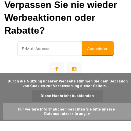
Verpassen Sie nie wieder
Werbeaktionen oder
Rabatte?
Abonnieren
      Durch die Nutzung unserer Webseite stimmen Sie dem Gebrauch 
von Cookies zur Verbesserung dieser Seite zu.

Diese Nachricht Ausblenden
© Warehousesupply
- Theme made by
Webdinge
Für weitere Informationen beachten Sie bitte unsere 
Sitemap
Zum Warenkorb hinzufügen
Datenschutzerklärung. »