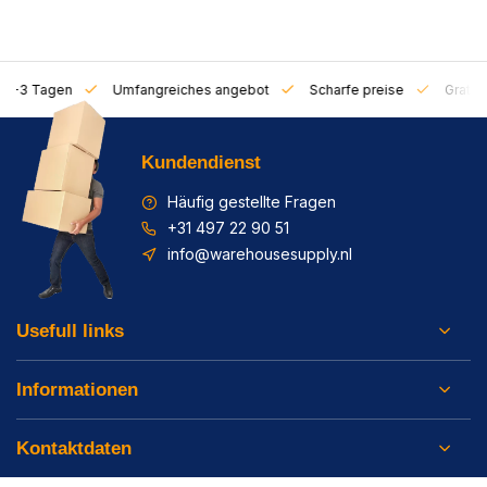
on 1-3 Tagen
Umfangreiches angebot
Scharfe preise
Gratis 
Kundendienst
Häufig gestellte Fragen
+31 497 22 90 51
info@warehousesupply.nl
Usefull links
Informationen
Kontaktdaten