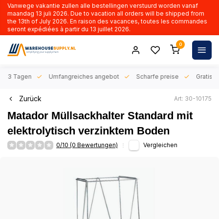
Vanwege vakantie zullen alle bestellingen verstuurd worden vanaf
maandag 13 juli 2026. Due to vacation all orders will be shipped from
the 13th of July 2026. En raison des vacances, toutes les commandes
seront expédiées à partir du 13 juillet 2026.
0
n 1-3 Tagen
Umfangreiches angebot
Scharfe preise
Gratis l
Zurück
Art: 30-10175
Matador Müllsackhalter Standard mit
elektrolytisch verzinktem Boden
0/10 (0 Bewertungen)
Vergleichen