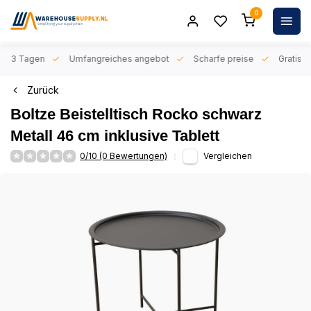
0
n 1-3 Tagen
Umfangreiches angebot
Scharfe preise
Gratis l
Zurück
Boltze Beistelltisch Rocko schwarz
Metall 46 cm inklusive Tablett
0/10 (0 Bewertungen)
Vergleichen