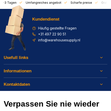
on 1-3 Tagen
Umfangreiches angebot
Scharfe preise
Gratis 
Kundendienst
Häufig gestellte Fragen
+31 497 22 90 51
info@warehousesupply.nl
Usefull links
Informationen
Kontaktdaten
Verpassen Sie nie wieder