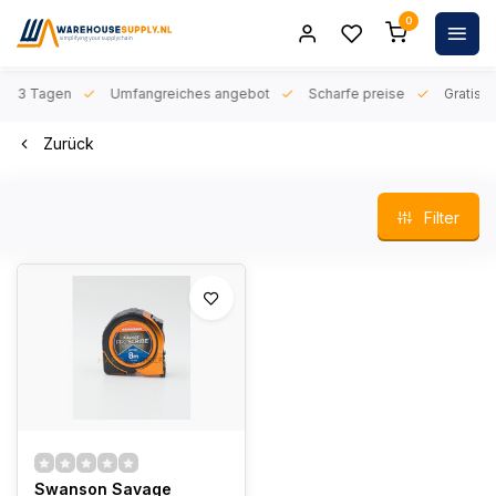
0
n 1-3 Tagen
Umfangreiches angebot
Scharfe preise
Gratis l
Zurück
Filter
Swanson Savage