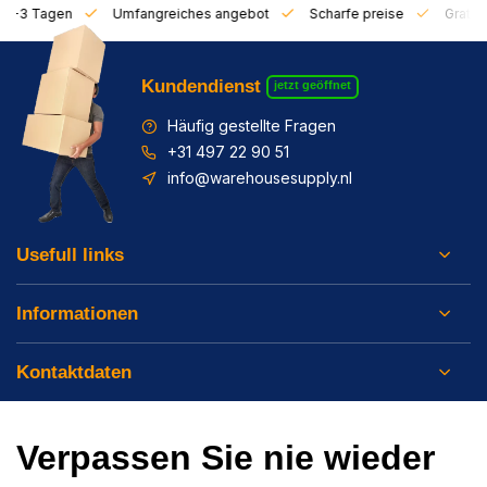
on 1-3 Tagen
Umfangreiches angebot
Scharfe preise
Gratis 
Kundendienst
jetzt geöffnet
Häufig gestellte Fragen
+31 497 22 90 51
info@warehousesupply.nl
Usefull links
Informationen
Kontaktdaten
Verpassen Sie nie wieder