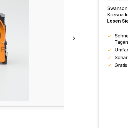
Swanson 
Kreisnad
Lesen Si
Schnel
Tagen
Umfan
Schar
Gratis