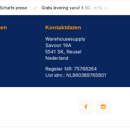
Scharfe preise
Gratis levering vanaf € 50,- in NL en BE
nen
Kontaktdaten
Warehousesupply
Savoor 19A
5541 SK, Reusel
Nederland
Register NR: 75766264
Ust idnr.: NL860389765B01