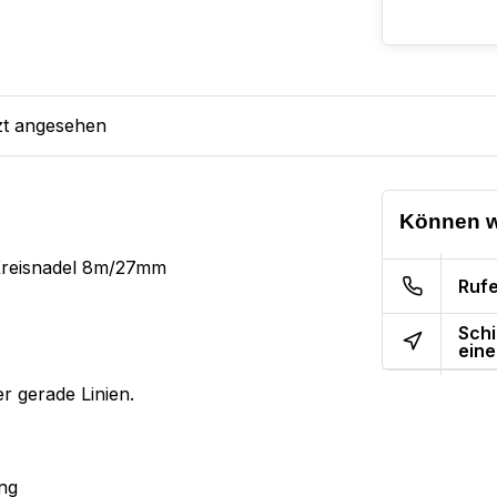
zt angesehen
Können w
Kreisnadel 8m/27mm
Rufe
Schi
eine
r gerade Linien.
ng