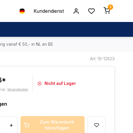
0
Kundendienst
ing vanaf € 50,- in NL en BE
Art: 19-12823
6*
Nicht auf Lager
zzgl.
Versandkosten
gen
Zum Warenkorb
+
hinzufügen