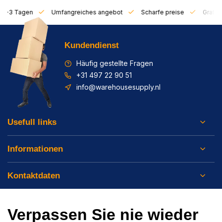
on 1-3 Tagen
Umfangreiches angebot
Scharfe preise
Gratis 
Kundendienst
Häufig gestellte Fragen
+31 497 22 90 51
info@warehousesupply.nl
Usefull links
Informationen
Kontaktdaten
Verpassen Sie nie wieder