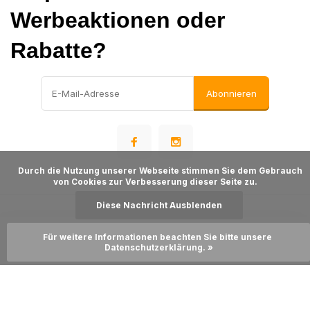
Werbeaktionen oder
Rabatte?
Abonnieren
      Durch die Nutzung unserer Webseite stimmen Sie dem Gebrauch 
von Cookies zur Verbesserung dieser Seite zu.

Diese Nachricht Ausblenden
© Warehousesupply
- Theme made by
Webdinge
Für weitere Informationen beachten Sie bitte unsere 
Sitemap
Zum Warenkorb hinzufügen
Datenschutzerklärung. »