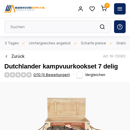
0
n 1-3 Tagen
Umfangreiches angebot
Scharfe preise
Gratis l
Zurück
Art: 19-13083
Dutchlander kampvuurkookset 7 delig
0/10 (0 Bewertungen)
Vergleichen