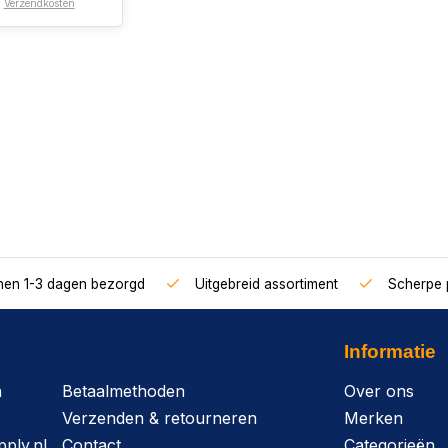
.
Verzendkosten
nnen 1-3 dagen bezorgd
Uitgebreid assortiment
Scherpe p
Informatie
n
Betaalmethoden
Over ons
Verzenden & retourneren
Merken
ply.nl
Contact
Categorieën