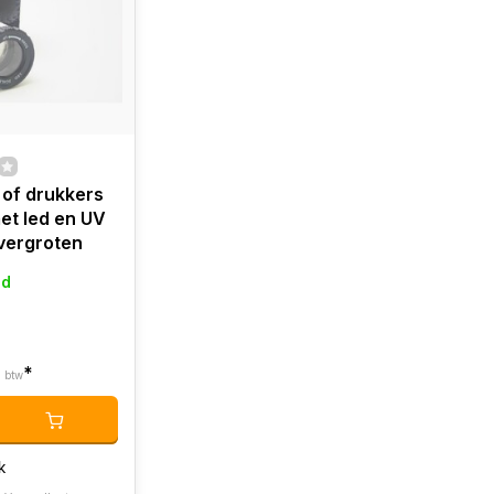
 of drukkers
met led en UV
 vergroten
ad
*
. btw
k