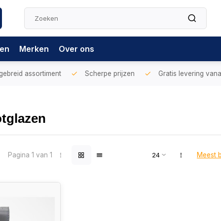
gen
Merken
Over ons
gebreid assortiment
Scherpe prijzen
Gratis levering vana
tglazen
Pagina 1 van 1
Meest 