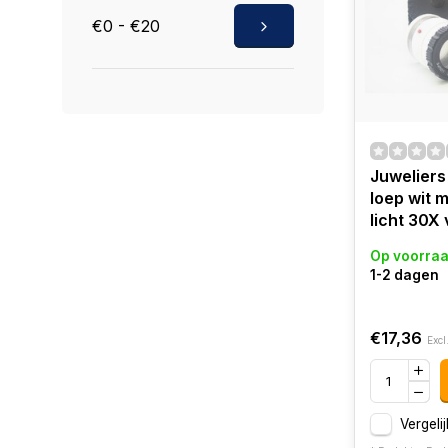
€0 - €20
Juweliers
loep wit 
licht 30X
Op voorra
1-2 dagen
€17,36
Excl
Vergelij