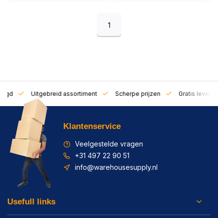
1
zorgd
Uitgebreid assortiment
Scherpe prijzen
Gratis leverin
Klantenservice
Veelgestelde vragen
+31 497 22 90 51
info@warehousesupply.nl
Usefull links