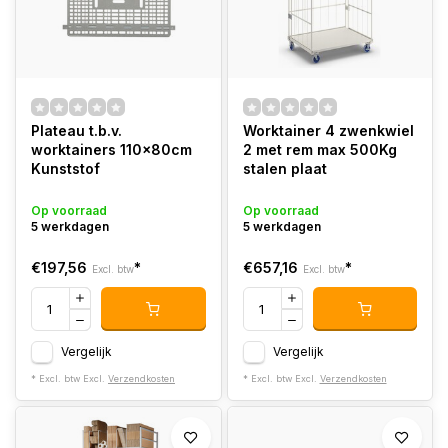
Plateau t.b.v.
Worktainer 4 zwenkwiel
worktainers 110x80cm
2 met rem max 500Kg
Kunststof
stalen plaat
Op voorraad
Op voorraad
5 werkdagen
5 werkdagen
€197,56
*
€657,16
*
Excl. btw
Excl. btw
Vergelijk
Vergelijk
* Excl. btw Excl.
Verzendkosten
* Excl. btw Excl.
Verzendkosten