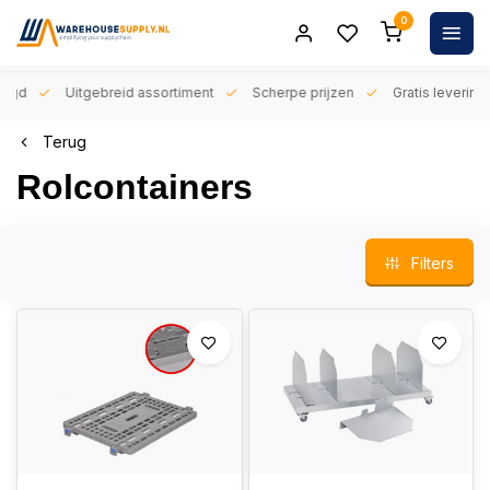
0
orgd
Uitgebreid assortiment
Scherpe prijzen
Gratis levering 
Terug
Rolcontainers
Filters