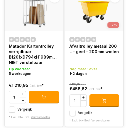
-7%
Matador Kartontrolley
Afvaltrolley metaal 200
verrijdbaar
L - geel - 200mm wielen
B1201xD794xH1989mm
NIET verstelbaar
Op voorraad
Nog maar 1 over
5 werkdagen
1-2 dagen
€495,04
€1.210,95
*
AVP
Excl. btw
€458,62
*
Excl. btw
Vergelijk
Vergelijk
* Excl. btw Excl.
Verzendkosten
* Excl. btw Excl.
Verzendkosten