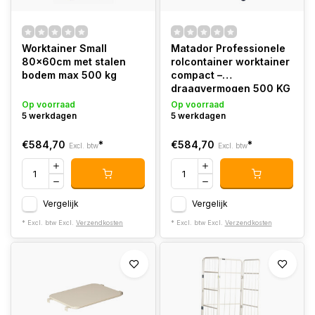
Worktainer Small
Matador Professionele
80x60cm met stalen
rolcontainer worktainer
bodem max 500 kg
compact –
draagvermogen 500 KG
Op voorraad
Op voorraad
5 werkdagen
5 werkdagen
€584,70
*
€584,70
*
Excl. btw
Excl. btw
Vergelijk
Vergelijk
* Excl. btw Excl.
Verzendkosten
* Excl. btw Excl.
Verzendkosten