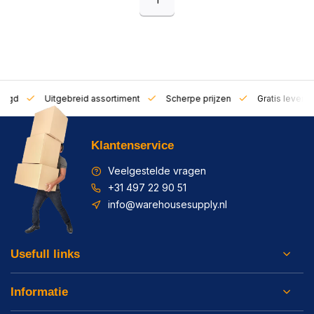
zorgd
Uitgebreid assortiment
Scherpe prijzen
Gratis leverin
Klantenservice
Veelgestelde vragen
+31 497 22 90 51
info@warehousesupply.nl
Usefull links
Informatie