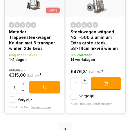
-50%
Matador
Steekwagen witgoed
Trappensteekwagen
NST-500 aluminium
Kaidan met 6 transport
Extra grote steek
wielen 2de keus
58x14cm lekvrij wielen
Nog maar 1 over
Op voorraad
1-2 dagen
14 werkdagen
€631,50
€476,81
*
AVP
Excl. btw
€315,00
*
Excl. btw
Vergelijk
Vergelijk
* Excl. btw Excl.
Verzendkosten
* Excl. btw Excl.
Verzendkosten
1