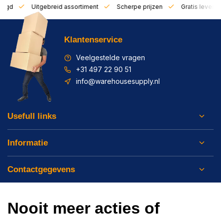
zorgd
Uitgebreid assortiment
Scherpe prijzen
Gratis leverin
Klantenservice
Veelgestelde vragen
+31 497 22 90 51
info@warehousesupply.nl
Usefull links
Informatie
Contactgegevens
Nooit meer acties of