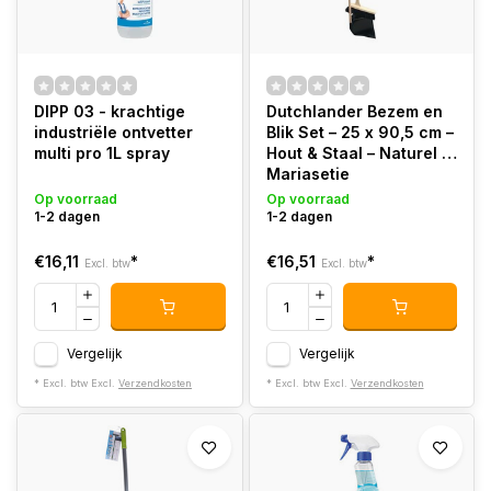
DIPP 03 - krachtige
Dutchlander Bezem en
industriële ontvetter
Blik Set – 25 x 90,5 cm –
multi pro 1L spray
Hout & Staal – Naturel –
Mariasetje
Op voorraad
Op voorraad
1-2 dagen
1-2 dagen
€16,11
*
€16,51
*
Excl. btw
Excl. btw
Vergelijk
Vergelijk
* Excl. btw Excl.
Verzendkosten
* Excl. btw Excl.
Verzendkosten