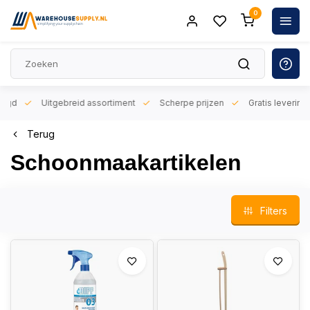
0
orgd
Uitgebreid assortiment
Scherpe prijzen
Gratis levering 
Terug
Schoonmaakartikelen
Filters