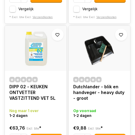
Vergelijk
Vergelijk
* Excl. btw Excl.
Verzendkosten
* Excl. btw Excl.
Verzendkosten
DIPP 02 - KEUKEN
Dutchlander - blik en
ONTVETTER
handveger - heavy duty
VASTZITTEND VET 5L
- groot
Nog maar 1 over
Op voorraad
1-2 dagen
1-2 dagen
€63,76
*
€9,88
*
Excl. btw
Excl. btw