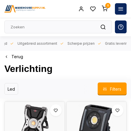
0
orgd
Uitgebreid assortiment
Scherpe prijzen
Gratis levering 
Terug
Verlichting
Led
Filters