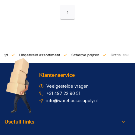
1
zorgd
Uitgebreid assortiment
Scherpe prijzen
Gratis leverin
Klantenservice
Veelgestelde vragen
+31 497 22 90 51
info@warehousesupply.nl
Usefull links