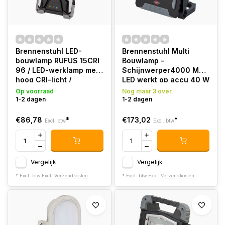
Brennenstuhl LED-
Brennenstuhl Multi
bouwlamp RUFUS 15CRI
Bouwlamp -
96 / LED-werklamp met
Schijnwerper4000 MA
hoog CRI-licht /
LED werkt op accu 40 W
Detailing Light (2700lm,
4500 lm
Op voorraad
Nog maar 3 over
voor schilders, lakkers,
1-2 dagen
1-2 dagen
motorvoertuigen en
werkplaatsen,
€86,78
*
€173,02
*
Excl. btw
Excl. btw
powerbank-functie,
incl. oplaadkabel)
Vergelijk
Vergelijk
* Excl. btw Excl.
Verzendkosten
* Excl. btw Excl.
Verzendkosten