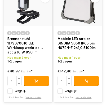
Brennenstuhl
Mobiele LED straler
1173070010 LED
DINORA 5050 IP65 5m
Werklamp werkt op
H07RN-F 2x1,0 5100lm
accu 10 W 950 lm
Nog maar 3 over
Nog maar 1 over
1-2 dagen
1-2 dagen
€48,97
*
€142,40
*
Excl. btw
Excl. btw
Vergelijk
Vergelijk
* Excl. btw Excl.
Verzendkosten
* Excl. btw Excl.
Verzendkosten