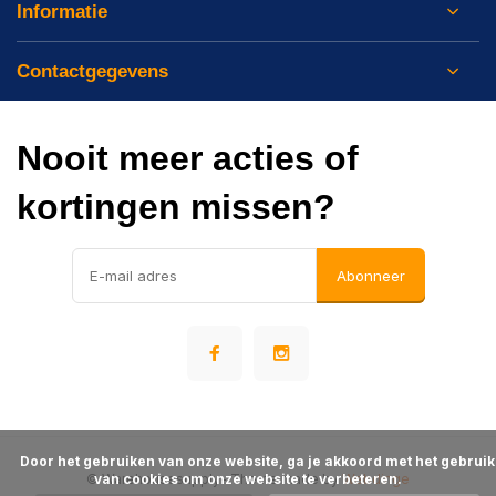
Informatie
Contactgegevens
Nooit meer acties of
kortingen missen?
Abonneer
      Door het gebruiken van onze website, ga je akkoord met het gebruik 
© Warehousesupply
van cookies om onze website te verbeteren.

- Theme made by
Webdinge