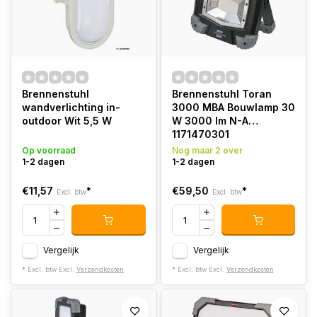
Brennenstuhl
Brennenstuhl Toran
wandverlichting in-
3000 MBA Bouwlamp 30
outdoor Wit 5,5 W
W 3000 lm N-A
1171470301
Op voorraad
Nog maar 2 over
1-2 dagen
1-2 dagen
€11,57
*
€59,50
*
Excl. btw
Excl. btw
Vergelijk
Vergelijk
* Excl. btw Excl.
Verzendkosten
* Excl. btw Excl.
Verzendkosten