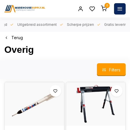
0
orgd
Uitgebreid assortiment
Scherpe prijzen
Gratis levering 
Terug
Overig
Filters