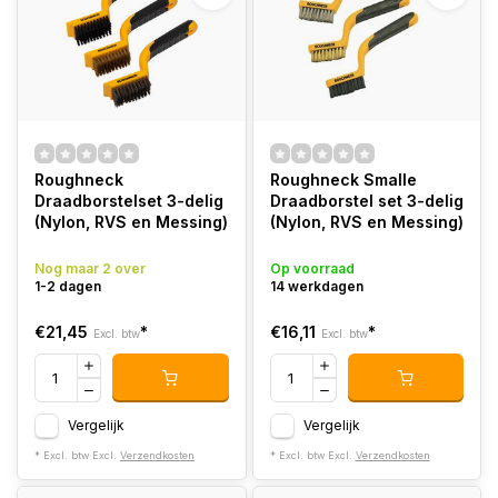
Roughneck
Roughneck Smalle
Draadborstelset 3-delig
Draadborstel set 3-delig
(Nylon, RVS en Messing)
(Nylon, RVS en Messing)
Nog maar 2 over
Op voorraad
1-2 dagen
14 werkdagen
€21,45
*
€16,11
*
Excl. btw
Excl. btw
Vergelijk
Vergelijk
* Excl. btw Excl.
Verzendkosten
* Excl. btw Excl.
Verzendkosten