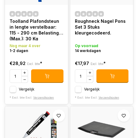
Toolland Plafondsteun
Roughneck Nagel Pons
in lengte verstelbaar:
Set 3 Stuks
115 - 290 cm Belasting
kleurgecodeerd.
(Max.): 30 Kg
Nog maar 4 over
Op voorraad
1-2 dagen
14 werkdagen
€28,92
*
€17,97
*
Excl. btw
Excl. btw
Vergelijk
Vergelijk
* Excl. btw Excl.
Verzendkosten
* Excl. btw Excl.
Verzendkosten