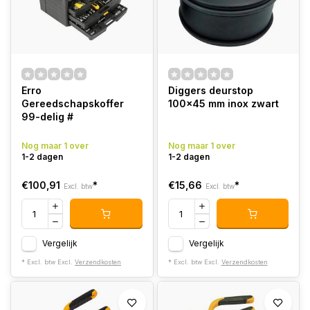
Erro
Diggers deurstop
Gereedschapskoffer
100x45 mm inox zwart
99-delig #
Nog maar 1 over
Nog maar 1 over
1-2 dagen
1-2 dagen
€100,91
*
€15,66
*
Excl. btw
Excl. btw
Vergelijk
Vergelijk
* Excl. btw Excl.
Verzendkosten
* Excl. btw Excl.
Verzendkosten