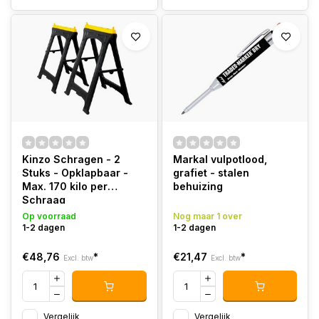
Kinzo Schragen - 2
Markal vulpotlood,
Stuks - Opklapbaar -
grafiet - stalen
Max. 170 kilo per
behuizing
Schraag
Op voorraad
Nog maar 1 over
1-2 dagen
1-2 dagen
€48,76
*
€21,47
*
Excl. btw
Excl. btw
Vergelijk
Vergelijk