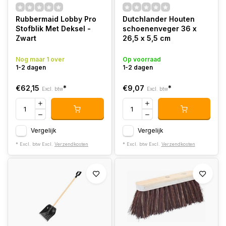
Rubbermaid Lobby Pro
Dutchlander Houten
Stofblik Met Deksel -
schoenenveger 36 x
Zwart
26,5 x 5,5 cm
Nog maar 1 over
Op voorraad
1-2 dagen
1-2 dagen
€62,15
*
€9,07
*
Excl. btw
Excl. btw
Vergelijk
Vergelijk
* Excl. btw Excl.
Verzendkosten
* Excl. btw Excl.
Verzendkosten