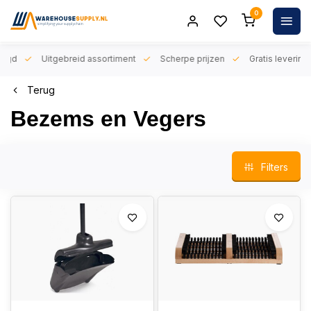
0
orgd
Uitgebreid assortiment
Scherpe prijzen
Gratis levering 
Terug
Bezems en Vegers
Filters