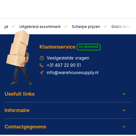
zorgd
Uitgebreid assortiment
Scherpe prijzen
Gratis leverin
Klantenservice
nu geopend
Veelgestelde vragen
+31 497 22 90 51
info@warehousesupply.nl
Usefull links
Informatie
Contactgegevens