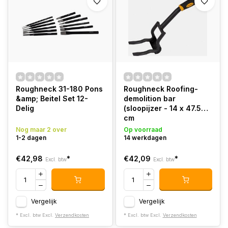
Roughneck 31-180 Pons
Roughneck Roofing-
&amp; Beitel Set 12-
demolition bar
Delig
(sloopijzer - 14 x 47.5
cm
Nog maar 2 over
Op voorraad
1-2 dagen
14 werkdagen
€42,98
*
€42,09
*
Excl. btw
Excl. btw
Vergelijk
Vergelijk
* Excl. btw Excl.
Verzendkosten
* Excl. btw Excl.
Verzendkosten