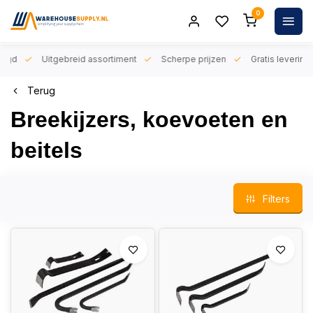
0
orgd
Uitgebreid assortiment
Scherpe prijzen
Gratis levering 
Terug
Breekijzers, koevoeten en
beitels
Filters