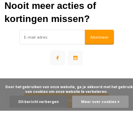
Nooit meer acties of
kortingen missen?
Abonneer
      Door het gebruiken van onze website, ga je akkoord met het gebruik 
© Warehousesupply
van cookies om onze website te verbeteren.

- Theme made by
Webdinge
Algemene voorwaarden
Disclaimer
Privacy Policy
Sitemap
Toevoegen aan winkelwagen
Dit bericht verbergen
Meer over cookies »