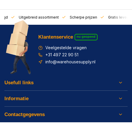
zorgd
Uitgebreid assortiment
Scherpe prijzen
Gratis leverin
Klantenservice
nu geopend
Veelgestelde vragen
+31 497 22 90 51
info@warehousesupply.nl
Usefull links
Informatie
Contactgegevens