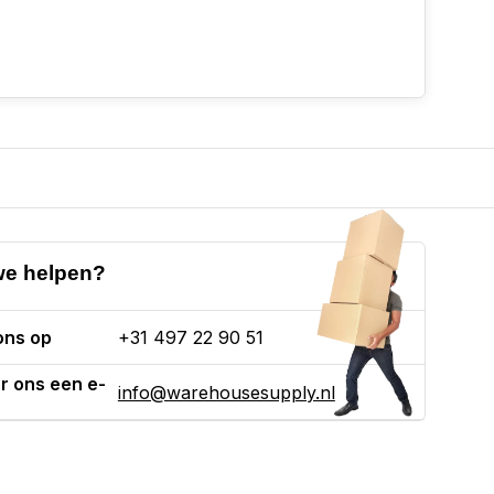
e helpen?
ons op
+31 497 22 90 51
r ons een e-
info@warehousesupply.nl