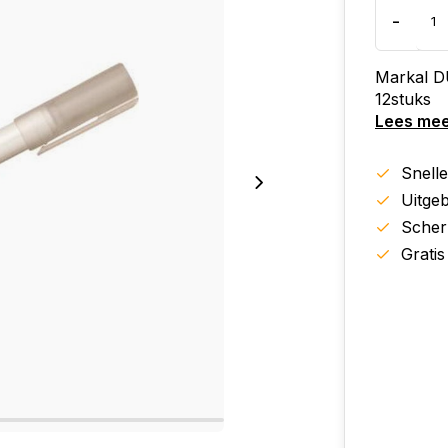
-
Markal DU
12stuks
Lees me
Snell
Uitgeb
Scher
Gratis