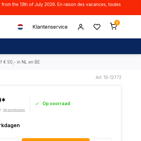
d from the 13th of July 2026. En raison des vacances, toutes
0
Klantenservice
f € 50,- in NL en BE
Art: 19-12772
0*
Op voorraad
l.
Verzendkosten
rkdagen