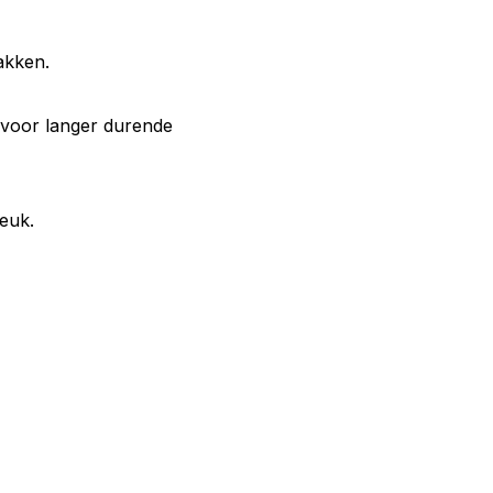
akken.
g voor langer durende
euk.