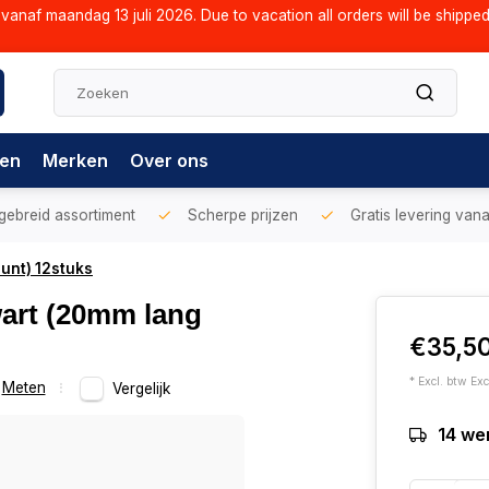
vanaf maandag 13 juli 2026. Due to vacation all orders will be shippe
gen
Merken
Over ons
gebreid assortiment
Scherpe prijzen
Gratis levering vana
punt) 12stuks
wart (20mm lang
€35,5
* Excl. btw Exc
Meten
Vergelijk
14 we