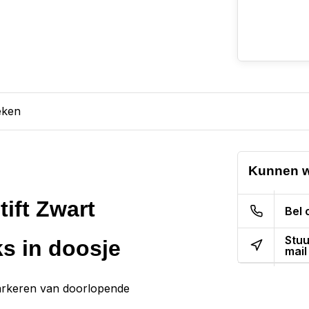
eken
Kunnen w
ift Zwart
Bel 
Stuu
s in doosje
mail
arkeren van doorlopende