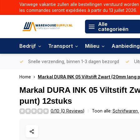
Vanwege vakantie zullen alle bestellingen verstuurd worden 
les commandes seront expédiées à partir du 13 juillet 2026.
Alle
categorieën
Bedrijf
Transport
Milieu
Aanbiedin
Snelle verzending, binnen 1-3 dagen bezorgd
Uit
Home
Markal DURA INK 05 Viltstift Zwart (20mm lang 
Markal DURA INK 05 Viltstift Z
punt) 12stuks
0/10 (0 Reviews)
Toon alle:
Schrijfwaren
,