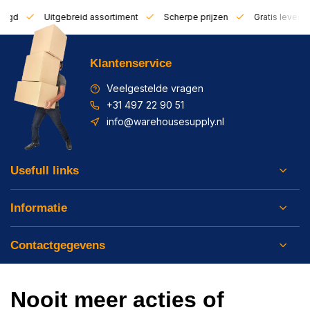
zorgd
Uitgebreid assortiment
Scherpe prijzen
Gratis leverin
Klantenservice
Veelgestelde vragen
+31 497 22 90 51
info@warehousesupply.nl
Usefull links
Informatie
Contactgegevens
Nooit meer acties of