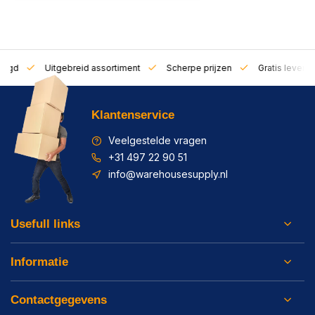
zorgd
Uitgebreid assortiment
Scherpe prijzen
Gratis leverin
Klantenservice
Veelgestelde vragen
+31 497 22 90 51
info@warehousesupply.nl
Usefull links
Informatie
Contactgegevens