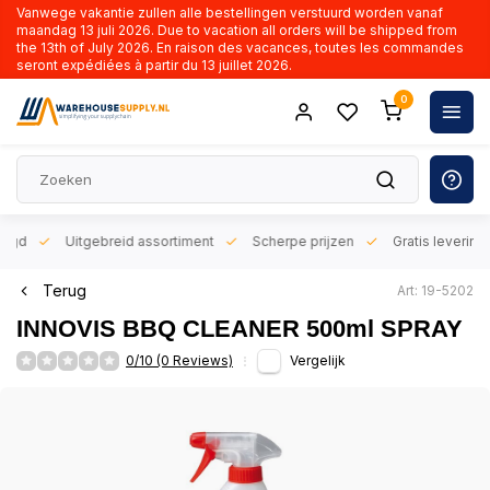
Vanwege vakantie zullen alle bestellingen verstuurd worden vanaf
maandag 13 juli 2026. Due to vacation all orders will be shipped from
the 13th of July 2026. En raison des vacances, toutes les commandes
seront expédiées à partir du 13 juillet 2026.
0
orgd
Uitgebreid assortiment
Scherpe prijzen
Gratis levering 
Terug
Art: 19-5202
INNOVIS BBQ CLEANER 500ml SPRAY
0/10 (0 Reviews)
Vergelijk