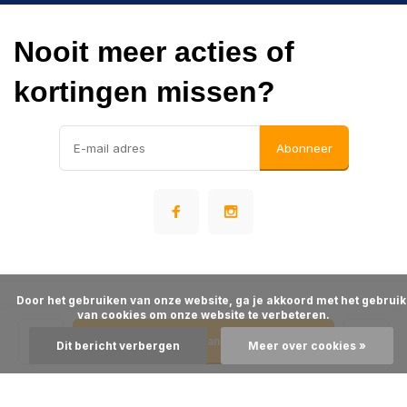
Nooit meer acties of
kortingen missen?
Abonneer
      Door het gebruiken van onze website, ga je akkoord met het gebruik 
© Warehousesupply
van cookies om onze website te verbeteren.

- Theme made by
Webdinge
Algemene voorwaarden
Disclaimer
Privacy Policy
Sitemap
Toevoegen aan winkelwagen
Dit bericht verbergen
Meer over cookies »