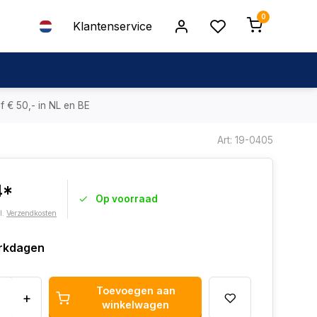
0
Klantenservice
f € 50,- in NL en BE
Art: 19-0405
4*
Op voorraad
l.
Verzendkosten
rkdagen
Toevoegen aan
+
winkelwagen