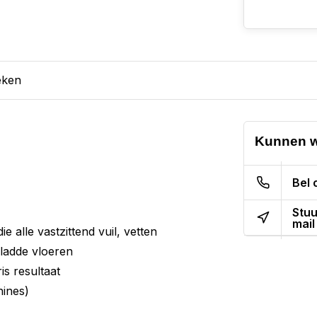
eken
Kunnen w
Bel 
Stuu
mail
e alle vastzittend vuil, vetten
gladde vloeren
is resultaat
ines)