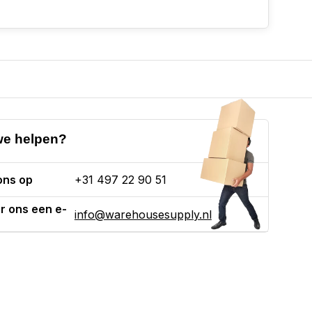
e helpen?
ons op
+31 497 22 90 51
r ons een e-
info@warehousesupply.nl