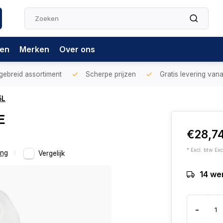
gen
Merken
Over ons
gebreid assortiment
Scherpe prijzen
Gratis levering vana
5L
E
€28,7
* Excl. btw Exc
ing
Vergelijk
14 we
-