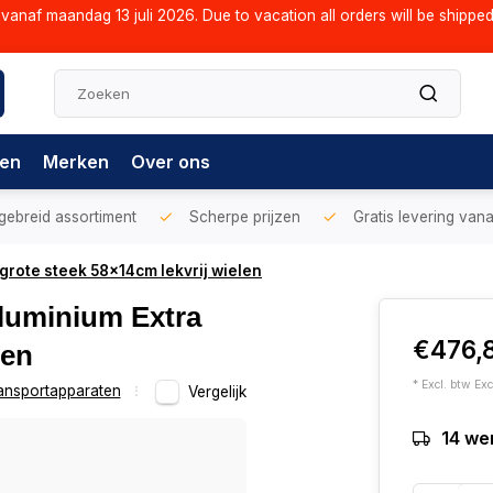
vanaf maandag 13 juli 2026. Due to vacation all orders will be shippe
gen
Merken
Over ons
gebreid assortiment
Scherpe prijzen
Gratis levering vana
rote steek 58x14cm lekvrij wielen
luminium Extra
€476,
len
* Excl. btw Exc
ansportapparaten
Vergelijk
14 we