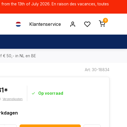
d from the 13th of July 2026. En raison des vacances, toutes
0
Klantenservice
f € 50,- in NL en BE
Art: 30-18834
81*
Op voorraad
l.
Verzendkosten
rkdagen