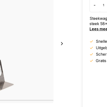
-
Steekwag
steek 58x
Lees me
Snell
Uitgeb
Scher
Gratis