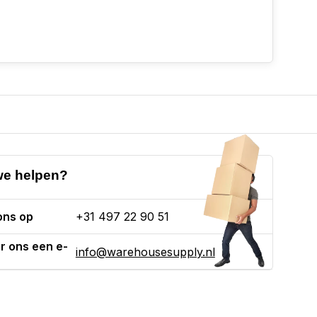
e helpen?
ons op
+31 497 22 90 51
r ons een e-
info@warehousesupply.nl