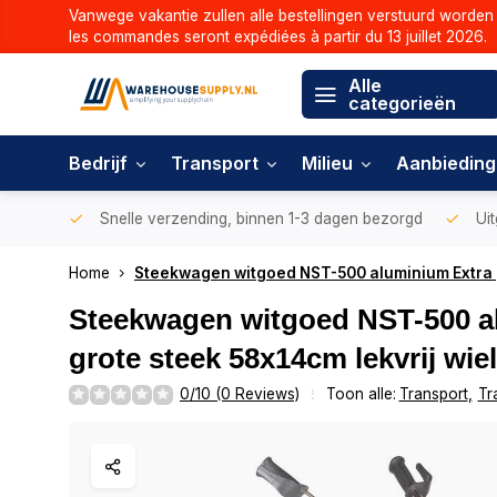
Vanwege vakantie zullen alle bestellingen verstuurd worden 
les commandes seront expédiées à partir du 13 juillet 2026.
Alle
categorieën
Bedrijf
Transport
Milieu
Aanbiedin
Snelle verzending, binnen 1-3 dagen bezorgd
Uit
Home
Steekwagen witgoed NST-500 aluminium Extra g
Steekwagen witgoed NST-500 a
grote steek 58x14cm lekvrij wie
0/10 (0 Reviews)
Toon alle:
Transport
,
Tr