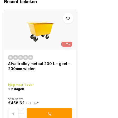
Recent bekeken
-7%
Afvaltrolley metaal 200 L - geel -
200mm wielen
Nog maar 1 over
1-2 dagen
€495,04
AVP
€458,62
*
Excl. btw