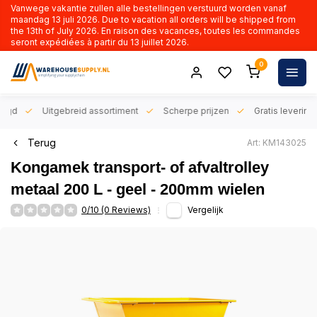
Vanwege vakantie zullen alle bestellingen verstuurd worden vanaf
maandag 13 juli 2026. Due to vacation all orders will be shipped from
the 13th of July 2026. En raison des vacances, toutes les commandes
seront expédiées à partir du 13 juillet 2026.
0
orgd
Uitgebreid assortiment
Scherpe prijzen
Gratis levering 
Terug
Art: KM143025
Kongamek transport- of afvaltrolley
metaal 200 L - geel - 200mm wielen
0/10 (0 Reviews)
Vergelijk