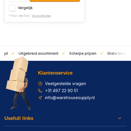
Vergelijk
* Excl. btw Excl.
Verzendkosten
zorgd
Uitgebreid assortiment
Scherpe prijzen
Gratis leverin
Klantenservice
Veelgestelde vragen
+31 497 22 90 51
info@warehousesupply.nl
Usefull links