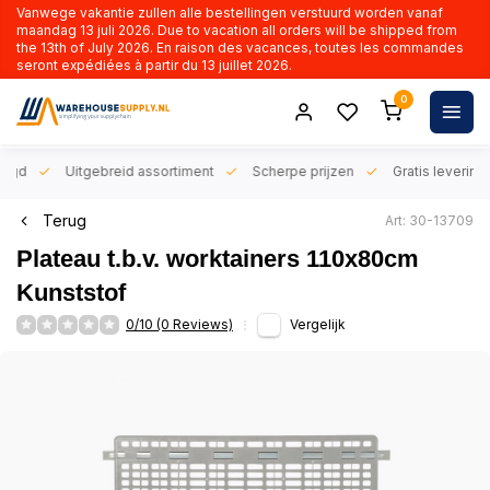
Vanwege vakantie zullen alle bestellingen verstuurd worden vanaf
maandag 13 juli 2026. Due to vacation all orders will be shipped from
the 13th of July 2026. En raison des vacances, toutes les commandes
seront expédiées à partir du 13 juillet 2026.
0
orgd
Uitgebreid assortiment
Scherpe prijzen
Gratis levering 
Terug
Art: 30-13709
Plateau t.b.v. worktainers 110x80cm
Kunststof
0/10 (0 Reviews)
Vergelijk