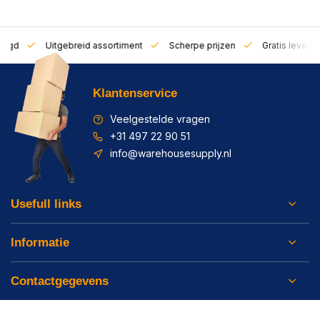
zorgd
Uitgebreid assortiment
Scherpe prijzen
Gratis leverin
Klantenservice
Veelgestelde vragen
+31 497 22 90 51
info@warehousesupply.nl
Usefull links
Informatie
Contactgegevens