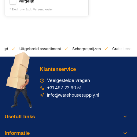
Vergelijk
* Excl. btw Excl.
Verzendkosten
zorgd
Uitgebreid assortiment
Scherpe prijzen
Gratis leverin
Klantenservice
Veelgestelde vragen
+31 497 22 90 51
info@warehousesupply.nl
Usefull links
Informatie