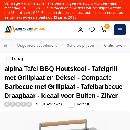
Vanwege vakantie zullen alle bestellingen verstuurd worden vanaf
maandag 13 juli 2026. Due to vacation all orders will be shipped from
the 13th of July 2026. En raison des vacances, toutes les commandes
seront expédiées à partir du 13 juillet 2026.
0
orgd
Uitgebreid assortiment
Scherpe prijzen
Gratis levering 
Terug
alpina Tafel BBQ Houtskool - Tafelgrill
met Grillplaat en Deksel - Compacte
Barbecue met Grillplaat - Tafelbarbecue
Draagbaar - Ideaal voor Buiten - Zilver
0/10 (0 Reviews)
Vergelijk