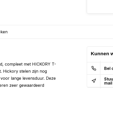
eken
Kunnen w
lad, compleet met HICKORY T-
Bel 
. Hickory stelen zijn nog
n voor lange levensduur. Deze
Stuu
mail
lieren zeer gewaardeerd