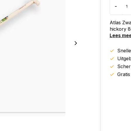
-
Atlas Zwa
hickory 8
Lees me
Snell
Uitgeb
Scher
Gratis