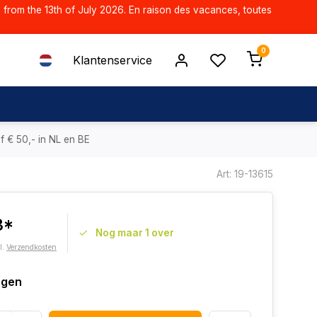
d from the 13th of July 2026. En raison des vacances, toutes
0
Klantenservice
f € 50,- in NL en BE
Art: 19-13615
3*
Nog maar 1 over
l.
Verzendkosten
agen