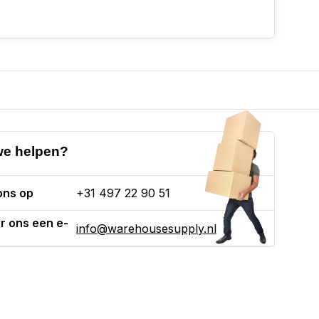
e helpen?
ons op
+31 497 22 90 51
r ons een e-
info@warehousesupply.nl