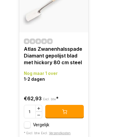
Atlas Zwanenhalsspade
Diamant gepolijst blad
met hickory 80 cm steel
Nog maar 1 over
1-2 dagen
€62,93
*
Excl. btw
Vergelijk
* Excl. btw Excl.
Verzendkosten