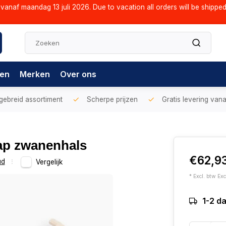
vanaf maandag 13 juli 2026. Due to vacation all orders will be shippe
gen
Merken
Over ons
gebreid assortiment
Scherpe prijzen
Gratis levering vana
ap zwanenhals
€62,9
ud
Vergelijk
* Excl. btw Exc
1-2 d