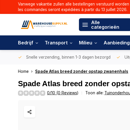
Vanwege vakantie zullen alle bestellingen verstuurd worden 
les commandes seront expédiées à partir du 13 juillet 2026.
Alle
categorieën
Bedrijf
Transport
Milieu
Aanbiedin
Snelle verzending, binnen 1-3 dagen bezorgd
Uit
Home
Spade Atlas breed zonder opstap zwanenhals
Spade Atlas breed zonder opst
0/10 (0 Reviews)
Toon alle:
Tuinonderho