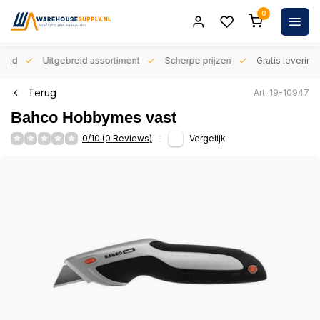
0
orgd
Uitgebreid assortiment
Scherpe prijzen
Gratis levering 
Terug
Art: 19-10947
Bahco Hobbymes vast
0/10 (0 Reviews)
Vergelijk