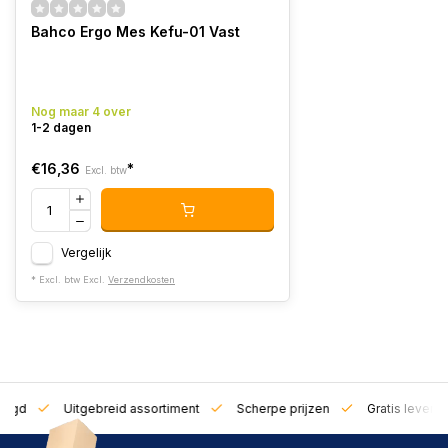
Bahco Ergo Mes Kefu-01 Vast
Nog maar 4 over
1-2 dagen
€16,36
*
Excl. btw
Vergelijk
* Excl. btw Excl.
Verzendkosten
zorgd
Uitgebreid assortiment
Scherpe prijzen
Gratis leverin