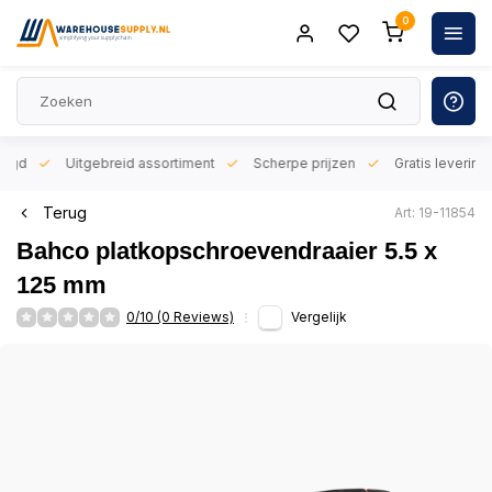
0
orgd
Uitgebreid assortiment
Scherpe prijzen
Gratis levering 
Terug
Art: 19-11854
Bahco platkopschroevendraaier 5.5 x
125 mm
0/10 (0 Reviews)
Vergelijk