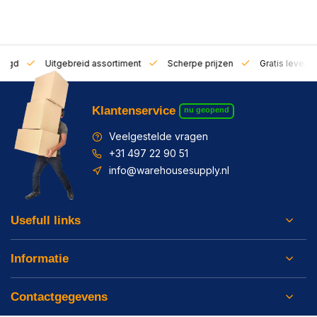
zorgd
Uitgebreid assortiment
Scherpe prijzen
Gratis leverin
Klantenservice
nu geopend
Veelgestelde vragen
+31 497 22 90 51
info@warehousesupply.nl
Usefull links
Informatie
Contactgegevens