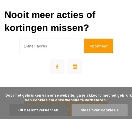
Nooit meer acties of
kortingen missen?
Abonneer
      Door het gebruiken van onze website, ga je akkoord met het gebruik 
© Warehousesupply
van cookies om onze website te verbeteren.

- Theme made by
Webdinge
Algemene voorwaarden
Disclaimer
Privacy Policy
Sitemap
Toevoegen aan winkelwagen
Dit bericht verbergen
Meer over cookies »