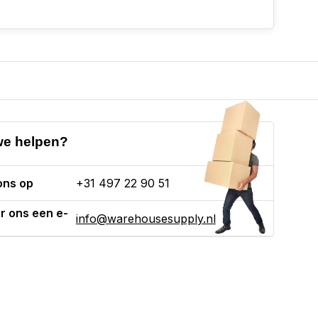
e helpen?
ons op
+31 497 22 90 51
r ons een e-
info@warehousesupply.nl