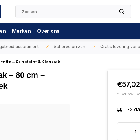
gen
Merken
Over ons
gebreid assortiment
Scherpe prijzen
Gratis levering vana
cotta – Kunststof & Klassiek
k – 80 cm –
€57,0
ek
* Excl. btw Exc
1-2 d
-