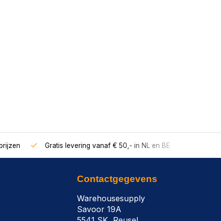
rijzen
Gratis levering vanaf € 50,- in NL en BE
Contactgegevens
Warehousesupply
Savoor 19A
5541 SK, Reusel