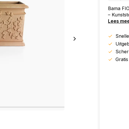
Bama FIO
– Kunstst
Lees me
Snell
Uitgeb
Scher
Gratis