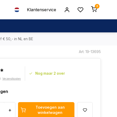
0
Klantenservice
f € 50,- in NL en BE
Art: 19-13695
2*
Nog maar 2 over
l.
Verzendkosten
agen
Toevoegen aan
+
winkelwagen