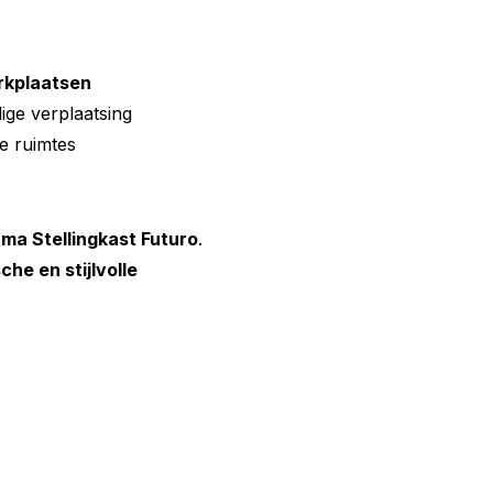
erkplaatsen
ge verplaatsing
ge ruimtes
ma Stellingkast Futuro
.
he en stijlvolle