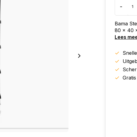
-
Bama Stel
80 x 40 
Lees me
Snell
Uitgeb
Scher
Gratis