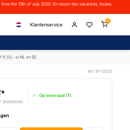
d from the 13th of July 2026. En raison des vacances, toutes
0
Klantenservice
f € 50,- in NL en BE
Art: 19-13520
2*
Op voorraad (7)
l.
Verzendkosten
agen