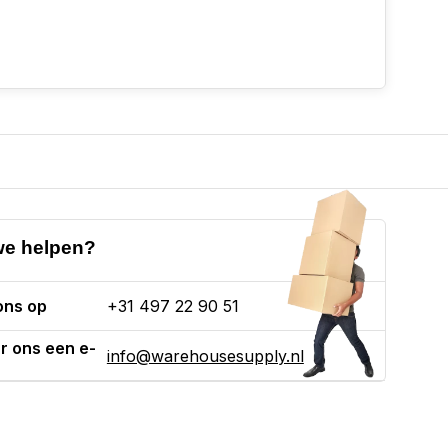
e helpen?
ons op
+31 497 22 90 51
r ons een e-
info@warehousesupply.nl