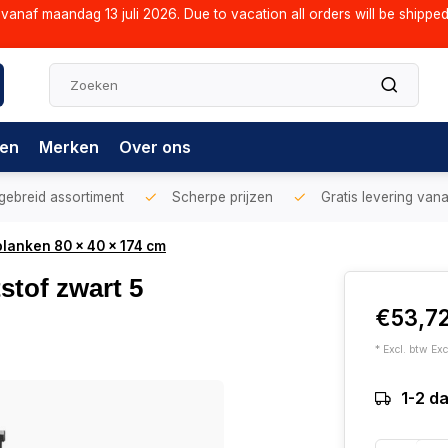
vanaf maandag 13 juli 2026. Due to vacation all orders will be shippe
gen
Merken
Over ons
gebreid assortiment
Scherpe prijzen
Gratis levering vana
planken 80 x 40 x 174 cm
stof zwart 5
€53,7
* Excl. btw Exc
1-2 d