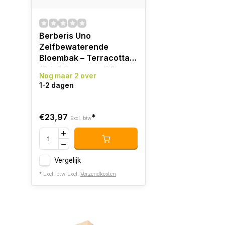
Berberis Uno
Zelfbewaterende
Bloembak – Terracotta –
18 L Substraat – 9 L
Nog maar 2 over
Water
1-2 dagen
€23,97
*
Excl. btw
Vergelijk
* Excl. btw Excl.
Verzendkosten