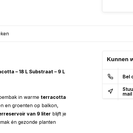
eken
Kunnen w
otta – 18 L Substraat – 9 L
Bel 
Stuu
mail
bloembak in warme
terracotta
en en groenten op balkon,
rreservoir van 9 liter
blijft je
gemak én gezonde planten