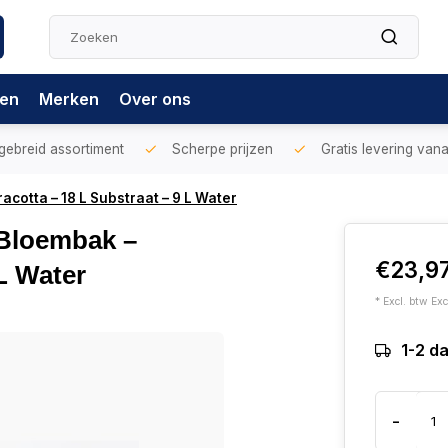
gen
Merken
Over ons
gebreid assortiment
Scherpe prijzen
Gratis levering vana
cotta – 18 L Substraat – 9 L Water
 Bloembak –
€23,9
 L Water
* Excl. btw Exc
1-2 d
-