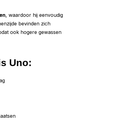
pen
, waardoor hij eenvoudig
nnenzijde bevinden zich
zodat ook hogere gewassen
is Uno:
lag
laatsen