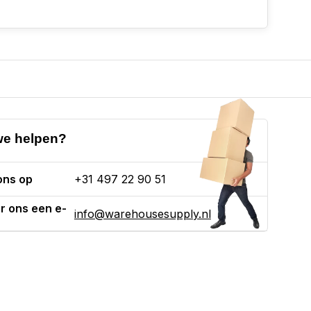
e helpen?
ons op
+31 497 22 90 51
r ons een e-
info@warehousesupply.nl