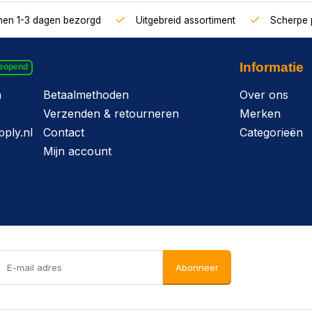
nnen 1-3 dagen bezorgd
Uitgebreid assortiment
Scherpe p
Informatie
geopend
n
Betaalmethoden
Over ons
Verzenden & retourneren
Merken
ply.nl
Contact
Categorieën
Mijn account
Abonneer