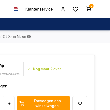
0
Klantenservice
f € 50,- in NL en BE
7*
Nog maar 2 over
l.
Verzendkosten
agen
Toevoegen aan
+
winkelwagen