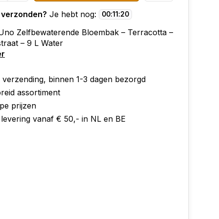
 verzonden?
Je hebt nog:
00
:
11
:
19
 Uno Zelfbewaterende Bloembak – Terracotta –
traat – 9 L Water
er
e verzending, binnen 1-3 dagen bezorgd
reid assortiment
pe prijzen
 levering vanaf € 50,- in NL en BE